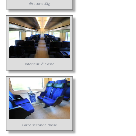
Øresundståg
e
Intérieur 2
classe
Carré seconde classe