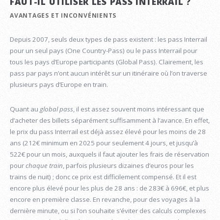
FAUT-IL UTILISER LES PASS INTERRAIL ?
AVANTAGES ET INCONVÉNIENTS
Depuis 2007, seuls deux types de pass existent : les pass Interrail
pour un seul pays (One Country-Pass) ou le pass Interrail pour
tous les pays d’Europe participants (Global Pass). Clairement, les
pass par pays n’ont aucun intérêt sur un itinéraire où l’on traverse
plusieurs pays d’Europe en train.
Quant au
global pass
, il est assez souvent moins intéressant que
d’acheter des billets séparément suffisamment à l’avance. En effet,
le prix du pass Interrail est déjà assez élevé pour les moins de 28
ans (212€ minimum en 2025 pour seulement 4 jours, et jusqu’à
522€ pour un mois, auxquels il faut ajouter les frais de réservation
pour
chaque train
, parfois plusieurs dizaines d’euros pour les
trains de nuit) ; donc ce prix est difficilement compensé. Et il est
encore plus élevé pour les plus de 28 ans : de 283€ à 696€, et plus
encore en première classe. En revanche, pour des voyages à la
dernière minute, ou si l’on souhaite s’éviter des calculs complexes