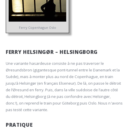
Ferry Copenhague Oslo
FERRY HELSINGØR – HELSINGBORG
Une variante hasardeuse consiste à ne pas traverser le
Øresundsbron (gigantesque pont-tunnel entre le Danemark et la
Suède), mais à monter plus au nord de Copenhague, en train
jusqu’à Helsingør (en français Elseneur). De là, on passe le détroit
de l’Øresund en ferry. Puis, dans la ville suédoise de l’autre côté
du détroit, Helsingborg (à ne pas confondre avec Helsingør,
donc !), on reprend le train pour Göteborg puis Oslo. Nous n ’avons
pas testé cette variante.
PRATIQUE