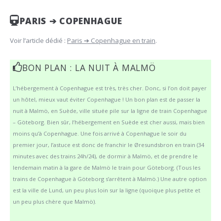
PARIS ➔ COPENHAGUE
Voir l’article dédié :
Paris ➔ Copenhague en train
.
BON PLAN : LA NUIT À MALMÖ
L’hébergement à Copenhague est très, très cher. Donc, si l’on doit payer
un hôtel, mieux vaut éviter Copenhague ! Un bon plan est de passer la
nuit à Malmö, en Suède, ville située pile sur la ligne de train Copenhague
– Göteborg. Bien sûr, l’hébergement en Suède est cher aussi, mais bien
moins qu’à Copenhague. Une fois arrivé à Copenhague le soir du
premier jour, l’astuce est donc de franchir le Øresundsbron en train (34
minutes avec des trains 24h/24), de dormir à Malmö, et de prendre le
lendemain matin à la gare de Malmö le train pour Göteborg. (Tous les
trains de Copenhague à Göteborg s’arrêtent à Malmö.) Une autre option
est la ville de Lund, un peu plus loin sur la ligne (quoique plus petite et
un peu plus chère que Malmö).