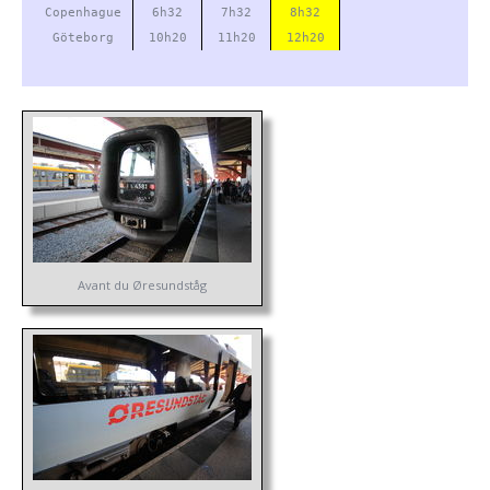
Copenhague
6h32
7h32
8h32
Göteborg
10h20
11h20
12h20
Avant du Øresundståg