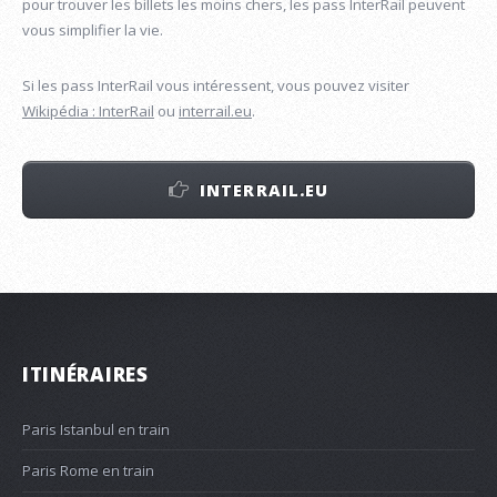
pour trouver les billets les moins chers, les pass InterRail peuvent
vous simplifier la vie.
Si les pass InterRail vous intéressent, vous pouvez visiter
Wikipédia : InterRail
ou
interrail.eu
.
INTERRAIL.EU
ITINÉRAIRES
Paris Istanbul en train
Paris Rome en train