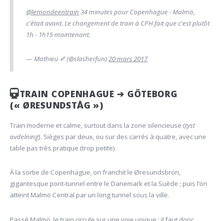
@lemondeentrain
34 minutes pour Copenhague - Malmö,
c'était avant. Le changement de train à CPH fait que c'est plutôt
1h - 1h15 maintenant.
— Mathieu ✐ (@slasherfun)
20 mars 2017
TRAIN COPENHAGUE ➔ GÖTEBORG
(« ØRESUNDSTÅG »)
Train moderne et calme, surtout dans la zone silencieuse (
tyst
avdelning
). Sièges par deux, ou sur des carrés à quatre, avec une
table pas très pratique (trop petite).
À la sortie de Copenhague, on franchit le Øresundsbron,
gigantesque pont-tunnel entre le Danemark et la Suède ; puis l’on
atteint Malmö Central par un long tunnel sous la ville.
Passé Malmö, le train circule sur une voie unique ; il faut donc