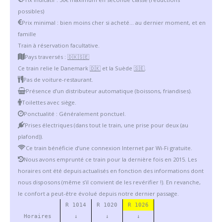
possibles)
Prix minimal : bien moins cher si acheté… au dernier moment, et en
famille
Train à réservation facultative.
Pays traversés :
🇩🇰
🇸🇪
Ce train relie le Danemark
🇩🇰
et la Suède
🇸🇪
.
Pas de voiture-restaurant.
Présence d’un distributeur automatique (boissons, friandises).
Toilettes avec siège.
Ponctualité : Généralement ponctuel.
Prises électriques (dans tout le train, une prise pour deux (au
plafond)).
Ce train bénéficie d’une connexion Internet par Wi-Fi gratuite.
Nous avons emprunté ce train pour la dernière fois en 2015. Les
horaires ont été depuis actualisés en fonction des informations dont
nous disposons (même s’il convient de les revérifier !). En revanche,
le confort a peut-être évolué depuis notre dernier passage.
R 1014
R 1020
R 1026
Horaires
↓
↓
↓