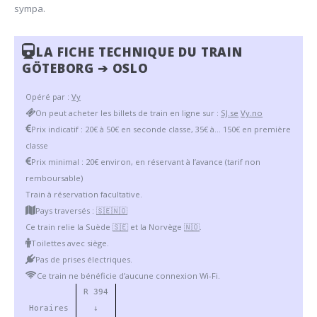
sympa.
LA FICHE TECHNIQUE DU TRAIN
GÖTEBORG ➔ OSLO
Opéré par :
Vy
On peut acheter les billets de train en ligne sur :
SJ.se
Vy.no
Prix indicatif : 20€ à 50€ en seconde classe, 35€ à… 150€ en première
classe
Prix minimal : 20€ environ, en réservant à l’avance (tarif non
remboursable)
Train à réservation facultative.
Pays traversés :
🇸🇪
🇳🇴
Ce train relie la Suède
🇸🇪
et la Norvège
🇳🇴
.
Toilettes avec siège.
Pas de prises électriques.
Ce train ne bénéficie d’aucune connexion Wi-Fi.
R 394
Horaires
↓