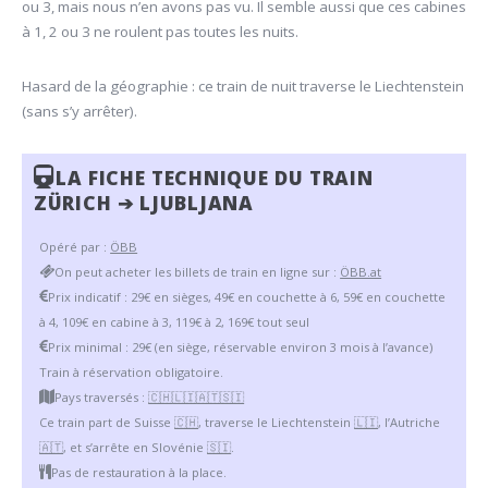
ou 3, mais nous n’en avons pas vu. Il semble aussi que ces cabines
à 1, 2 ou 3 ne roulent pas toutes les nuits.
Hasard de la géographie : ce train de nuit traverse le Liechtenstein
(sans s’y arrêter).
LA FICHE TECHNIQUE DU TRAIN
ZÜRICH ➔ LJUBLJANA
Opéré par :
ÖBB
On peut acheter les billets de train en ligne sur :
ÖBB.at
Prix indicatif : 29€ en sièges, 49€ en couchette à 6, 59€ en couchette
à 4, 109€ en cabine à 3, 119€ à 2, 169€ tout seul
Prix minimal : 29€ (en siège, réservable environ 3 mois à l’avance)
Train à réservation obligatoire.
Pays traversés :
🇨🇭
🇱🇮
🇦🇹
🇸🇮
Ce train part de Suisse
🇨🇭
, traverse le Liechtenstein
🇱🇮
, l’Autriche
🇦🇹
, et s’arrête en Slovénie
🇸🇮
.
Pas de restauration à la place.