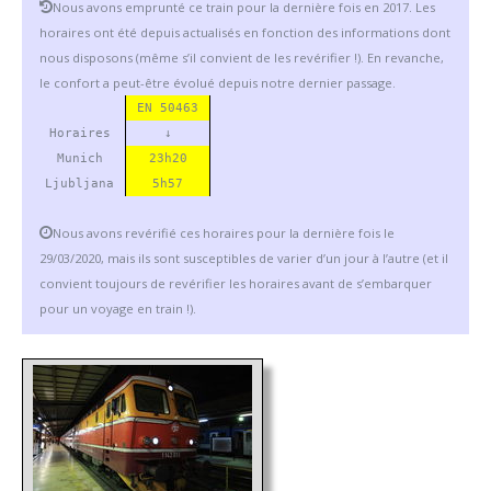
Nous avons emprunté ce train pour la dernière fois en 2017. Les
horaires ont été depuis actualisés en fonction des informations dont
nous disposons (même s’il convient de les revérifier !). En revanche,
le confort a peut-être évolué depuis notre dernier passage.
EN 50463
Horaires
↓
Munich
23h20
Ljubljana
5h57
Nous avons revérifié ces horaires pour la dernière fois le
29/03/2020, mais ils sont susceptibles de varier d’un jour à l’autre (et il
convient toujours de revérifier les horaires avant de s’embarquer
pour un voyage en train !).