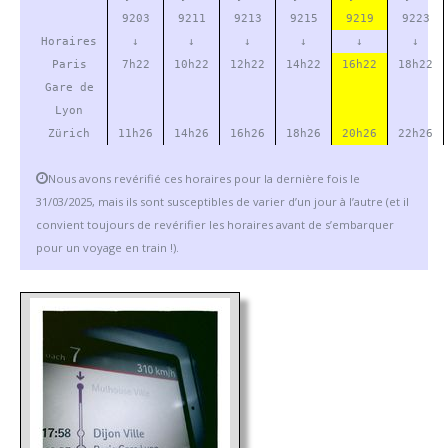
9203
9211
9213
9215
9219
9223
Horaires
↓
↓
↓
↓
↓
↓
Paris
7h22
10h22
12h22
14h22
16h22
18h22
Gare de
Lyon
Zürich
11h26
14h26
16h26
18h26
20h26
22h26
Nous avons revérifié ces horaires pour la dernière fois le
31/03/2025, mais ils sont susceptibles de varier d’un jour à l’autre (et il
convient toujours de revérifier les horaires avant de s’embarquer
pour un voyage en train !).