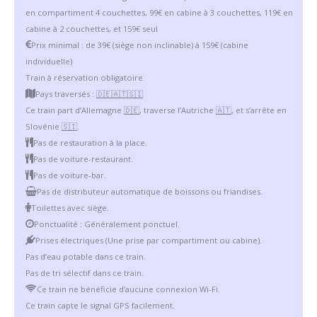
en compartiment 4 couchettes, 99€ en cabine à 3 couchettes, 119€ en
cabine à 2 couchettes, et 159€ seul
Prix minimal : de 39€ (siège non inclinable) à 159€ (cabine
individuelle)
Train à réservation obligatoire.
Pays traversés :
🇩🇪
🇦🇹
🇸🇮
Ce train part d’Allemagne
🇩🇪
, traverse l’Autriche
🇦🇹
, et s’arrête en
Slovénie
🇸🇮
.
Pas de restauration à la place.
Pas de voiture-restaurant.
Pas de voiture-bar.
Pas de distributeur automatique de boissons ou friandises.
Toilettes avec siège.
Ponctualité : Généralement ponctuel.
Prises électriques (Une prise par compartiment ou cabine).
Pas d’eau potable dans ce train.
Pas de tri sélectif dans ce train.
Ce train ne bénéficie d’aucune connexion Wi-Fi.
Ce train capte le signal GPS facilement.