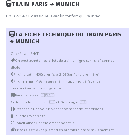
TRAIN PARIS ➔ MUNICH
Un TGV SNCF classique, avec l’inconfort qui va avec.
LA FICHE TECHNIQUE DU TRAIN PARIS
➔ MUNICH
Opéré par :
SNCF
On peut acheter les billets de train en ligne sur :
sncf-connect
db.de
Prix indicatif : 45€ (prem’s) à 247€ (tarif pro première)
Prix minimal : 45€ (réserver à minuit 3 mois à l’avance)
Train à réservation obligatoire.
Pays traversés :
🇫🇷
🇩🇪
Ce train relie la France
🇫🇷
et l’Allemagne
🇩🇪
.
Présence d’une voiture-bar servant snacks et boissons.
Toilettes avec siège.
Ponctualité : Généralement ponctuel.
Prises électriques (Garanti en première classe seulement (et