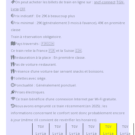
On peut acheter les billets de train en ligne sur :
sncf-connect
TGV-
Lyria
CFF
Prix indicatif : De 29€ à beaucoup plus
Prix minimal : 29€ (généralement 3 mois à l’avance), 49€ en première
classe
Train à réservation obligatoire.
Pays traversés :
🇫🇷
🇨🇭
Ce train relie la France
🇫🇷
et la Suisse
🇨🇭
.
Restauration à la place : En première classe.
Pas de voiture-restaurant.
Présence d’une voiture-bar servant snacks et boissons.
Toilettes avec siège.
Ponctualité : Généralement ponctuel.
Prises électriques.
Ce train bénéficie d’une connexion Internet par Wi-Fi gratuite.
Nous avons emprunté ce train récemment (en 2025) ; les
informations concernant le confort sont donc probablement encore
à jour (même s’il convient de revérifier les horaires).
TGV
TGV
TGV
TGV
TGV
TGV
Lyria
Lyria
Lyria
Lyria
Lyria
Lyria