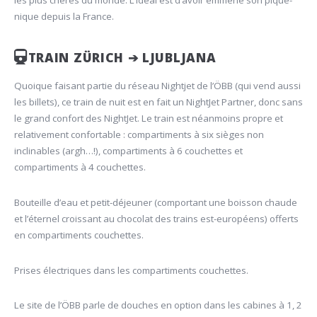
les plus chères du monde. L’idéal est d’avoir emmené son pique-
nique depuis la France.
TRAIN ZÜRICH ➔ LJUBLJANA
Quoique faisant partie du réseau Nightjet de l’ÖBB (qui vend aussi
les billets), ce train de nuit est en fait un NightJet Partner, donc sans
le grand confort des NightJet. Le train est néanmoins propre et
relativement confortable : compartiments à six sièges non
inclinables (argh…!), compartiments à 6 couchettes et
compartiments à 4 couchettes.
Bouteille d’eau et petit-déjeuner (comportant une boisson chaude
et l’éternel croissant au chocolat des trains est-européens) offerts
en compartiments couchettes.
Prises électriques dans les compartiments couchettes.
Le site de l’ÖBB parle de douches en option dans les cabines à 1, 2