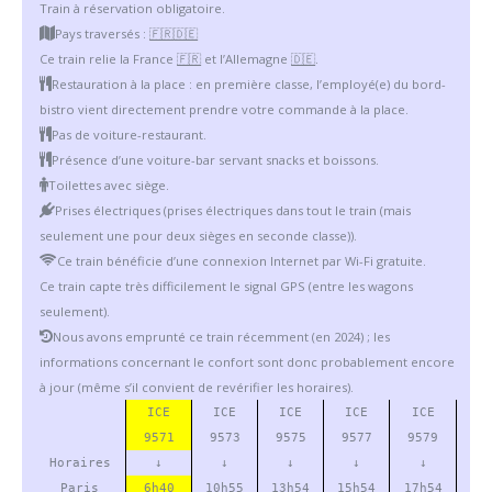
Train à réservation obligatoire.
Pays traversés :
🇫🇷
🇩🇪
Ce train relie la France
🇫🇷
et l’Allemagne
🇩🇪
.
Restauration à la place : en première classe, l’employé(e) du bord-
bistro vient directement prendre votre commande à la place.
Pas de voiture-restaurant.
Présence d’une voiture-bar servant snacks et boissons.
Toilettes avec siège.
Prises électriques (prises électriques dans tout le train (mais
seulement une pour deux sièges en seconde classe)).
Ce train bénéficie d’une connexion Internet par Wi-Fi gratuite.
Ce train capte très difficilement le signal GPS (entre les wagons
seulement).
Nous avons emprunté ce train récemment (en 2024) ; les
informations concernant le confort sont donc probablement encore
à jour (même s’il convient de revérifier les horaires).
ICE
ICE
ICE
ICE
ICE
9571
9573
9575
9577
9579
Horaires
↓
↓
↓
↓
↓
Paris
6h40
10h55
13h54
15h54
17h54