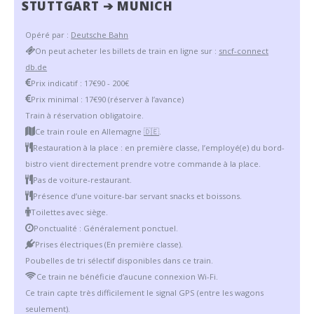
STUTTGART ➔ MUNICH
Opéré par :
Deutsche Bahn
On peut acheter les billets de train en ligne sur :
sncf-connect
db.de
Prix indicatif : 17€90 - 200€
Prix minimal : 17€90 (réserver à l’avance)
Train à réservation obligatoire.
Ce train roule en Allemagne
🇩🇪
.
Restauration à la place : en première classe, l’employé(e) du bord-
bistro vient directement prendre votre commande à la place.
Pas de voiture-restaurant.
Présence d’une voiture-bar servant snacks et boissons.
Toilettes avec siège.
Ponctualité : Généralement ponctuel.
Prises électriques (En première classe).
Poubelles de tri sélectif disponibles dans ce train.
Ce train ne bénéficie d’aucune connexion Wi-Fi.
Ce train capte très difficilement le signal GPS (entre les wagons
seulement).