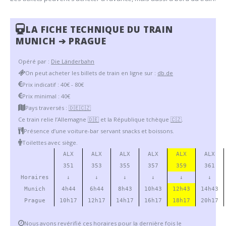
LA FICHE TECHNIQUE DU TRAIN
MUNICH ➔ PRAGUE
Opéré par :
Die Länderbahn
On peut acheter les billets de train en ligne sur :
db.de
Prix indicatif : 40€ - 80€
Prix minimal : 40€
Pays traversés :
🇩🇪
🇨🇿
Ce train relie l’Allemagne
🇩🇪
et la République tchèque
🇨🇿
.
Présence d’une voiture-bar servant snacks et boissons.
Toilettes avec siège.
ALX
ALX
ALX
ALX
ALX
ALX
351
353
355
357
359
361
Horaires
↓
↓
↓
↓
↓
↓
Munich
4h44
6h44
8h43
10h43
12h43
14h43
Prague
10h17
12h17
14h17
16h17
18h17
20h17
Nous avons revérifié ces horaires pour la dernière fois le