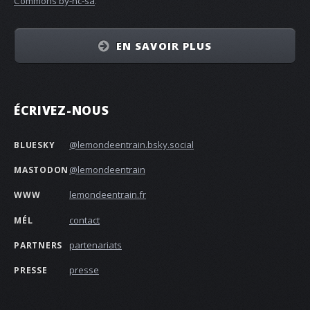
Commons by-nc-sa
.
EN SAVOIR PLUS
ÉCRIVEZ-NOUS
@lemondeentrain.bsky.social‬
BLUESKY
@lemondeentrain
MASTODON
lemondeentrain.fr
WWW
contact
MÉL
partenariats
PARTNERS
presse
PRESSE