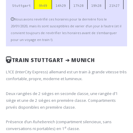
Stuttgart
9h49
14h29
17h28
19h28
21h27
Nous avons revérifié ces horaires pour la dernière fois le
20/01/2020, mais ils sont susceptibles de varier d’un jour à l’autre (et il
convient toujours de revérifier les horaires avant de s’embarquer
pour un voyage en train !).
TRAIN STUTTGART ➔ MUNICH
L’ICE (InterCity Express) allemand est un train à grande vitesse très
confortable, propre, moderne et lumineux.
Deux rangées de 2 sièges en seconde classe, une rangée d’1
siège et une de 2 sièges en première classe. Compartiments
privés disponibles en première classe.
Présence d’un
Ruhebereich
(compartiment silencieux, sans
e
conversations ni portables) en 1
classe.