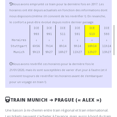
Nous avons emprunté ce train pour la dernière fois en 2017. Les
horaires ont été depuis actualisés en fonction des informations dont
nous disposons (même s’il convient de les revérifier !). En revanche,
le confort a peut-être évolué depuis notre dernier passage.
ICE
ICE
ICE
ICE
ICE
ICE
993
991
511
591
513
593
Horaires
↓
↓
↓
↓
↓
↓
Stuttgart
6h56
7h14
8h14
9h14
10h14
11h14
Munich
9h13
9h27
10h27
11h27
12h27
13h27
Nous avons revérifié ces horaires pour la dernière fois le
21/01/2020, mais ils sont susceptibles de varier d’un jour à l’autre (et il
convient toujours de revérifier les horaires avant de s’embarquer
pour un voyage en train !).
TRAIN MUNICH ➔ PRAGUE (« ALEX »)
Une liaison à mi-chemin entre train régional et train international.
Les tickets peuvent s’acheter à l’avance, mais aussi à bord du train.