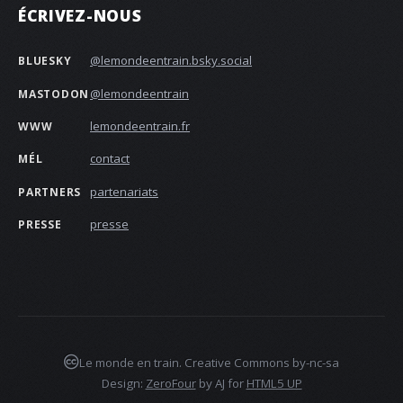
ÉCRIVEZ-NOUS
@lemondeentrain.bsky.social‬
BLUESKY
@lemondeentrain
MASTODON
lemondeentrain.fr
WWW
contact
MÉL
partenariats
PARTNERS
presse
PRESSE
Le monde en train. Creative Commons by-nc-sa
Design:
ZeroFour
by AJ for
HTML5 UP