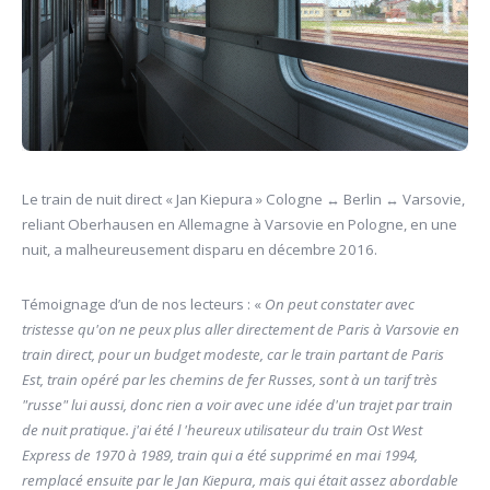
Le train de nuit direct « Jan Kiepura » Cologne ↔ Berlin ↔ Varsovie,
reliant Oberhausen en Allemagne à Varsovie en Pologne, en une
nuit, a malheureusement disparu en décembre 2016.
Témoignage d’un de nos lecteurs : «
On peut constater avec
tristesse qu'on ne peux plus aller directement de Paris à Varsovie en
train direct, pour un budget modeste, car le train partant de Paris
Est, train opéré par les chemins de fer Russes, sont à un tarif très
"russe" lui aussi, donc rien a voir avec une idée d'un trajet par train
de nuit pratique. j'ai été l 'heureux utilisateur du train Ost West
Express de 1970 à 1989, train qui a été supprimé en mai 1994,
remplacé ensuite par le Jan Kiepura, mais qui était assez abordable