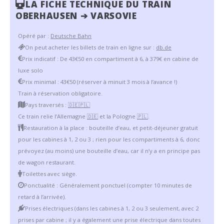
LA FICHE TECHNIQUE DU TRAIN
OBERHAUSEN ➔ VARSOVIE
Opéré par :
Deutsche Bahn
On peut acheter les billets de train en ligne sur :
db.de
Prix indicatif : De 43€50 en compartiment à 6, à 379€ en cabine de
luxe solo
Prix minimal : 43€50 (réserver à minuit 3 mois à l’avance !)
Train à réservation obligatoire.
Pays traversés :
🇩🇪
🇵🇱
Ce train relie l’Allemagne
🇩🇪
et la Pologne
🇵🇱
.
Restauration à la place : bouteille d’eau, et petit-déjeuner gratuit
pour les cabines à 1, 2 ou 3 ; rien pour les compartiments à 6, donc
prévoyez (au moins) une bouteille d’eau, car il n’y a en principe pas
de wagon restaurant.
Toilettes avec siège.
Ponctualité : Généralement ponctuel (compter 10 minutes de
retard à l’arrivée).
Prises électriques (dans les cabines à 1, 2 ou 3 seulement, avec 2
prises par cabine ; il y a également une prise électrique dans toutes